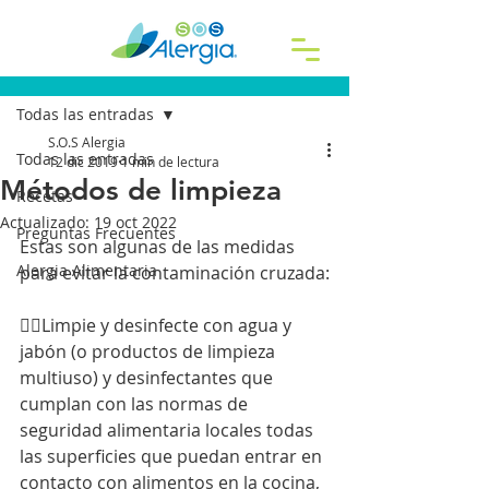
Entrada
Todas las entradas
S.O.S Alergia
Todas las entradas
12 dic 2019
1 min de lectura
Métodos de limpieza
Recetas
Actualizado:
19 oct 2022
Preguntas Frecuentes
Estas son algunas de las medidas 
Alergia Alimentaria
para evitar la contaminación cruzada:
👉🏻Limpie y desinfecte con agua y 
jabón (o productos de limpieza 
multiuso) y desinfectantes que 
cumplan con las normas de 
seguridad alimentaria locales todas 
las superficies que puedan entrar en 
contacto con alimentos en la cocina, 