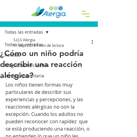
Entrada
Todas las entradas
S.O.S Alergia
Todas las entradas
11 sept 2019
1 min de lectura
¿Cómo un niño podría
Recetas
describir una reacción
Preguntas Frecuentes
alérgica?
Alergia Alimentaria
Los niños tienen formas muy 
particulares de describir sus 
experiencias y percepciones, y las 
reacciones alérgicas no son la 
excepción. Cuando los adultos no 
pueden reconocer con rapidez  que 
se está produciendo una reacción, o 
no entienden lo que un niño les 